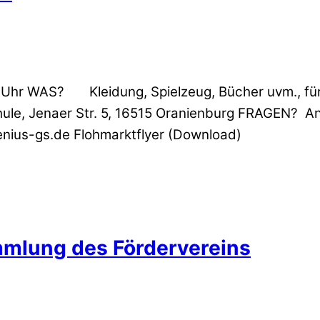
hr WAS? Kleidung, Spielzeug, Bücher uvm., für j
 Jenaer Str. 5, 16515 Oranienburg FRAGEN? Anm
enius-gs.de Flohmarktflyer (Download)
mmlung des Fördervereins