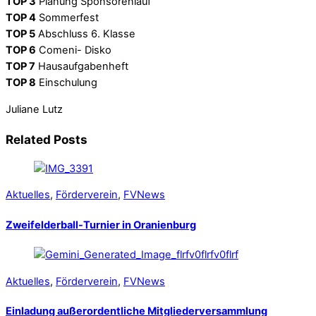
TOP 3
Planung Sponsorenlauf
TOP 4
Sommerfest
TOP 5
Abschluss 6. Klasse
TOP 6
Comeni- Disko
TOP 7
Hausaufgabenheft
TOP 8
Einschulung
Juliane Lutz
Related Posts
Aktuelles
,
Förderverein
,
FVNews
Zweifelderball-Turnier in Oranienburg
Aktuelles
,
Förderverein
,
FVNews
Einladung außerordentliche Mitgliederversammlung