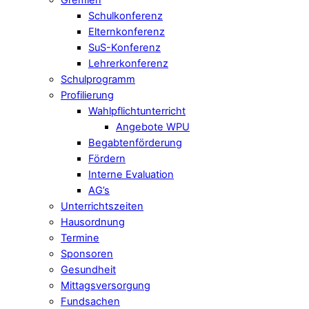
Schulkonferenz
Elternkonferenz
SuS-Konferenz
Lehrerkonferenz
Schulprogramm
Profilierung
Wahlpflichtunterricht
Angebote WPU
Begabtenförderung
Fördern
Interne Evaluation
AG’s
Unterrichtszeiten
Hausordnung
Termine
Sponsoren
Gesundheit
Mittagsversorgung
Fundsachen