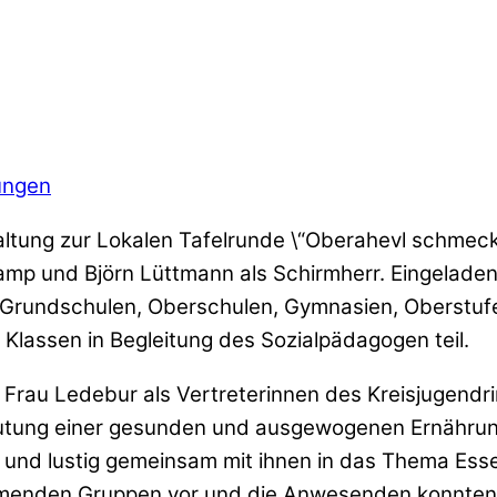
ungen
ltung zur Lokalen Tafelrunde \“Oberahevl schmeckt 
mp und Björn Lüttmann als Schirmherr. Eingeladen
: Grundschulen, Oberschulen, Gymnasien, Oberstu
Klassen in Begleitung des Sozialpädagogen teil.
rau Ledebur als Vertreterinnen des Kreisjugendri
tung einer gesunden und ausgewogenen Ernährung 
nd lustig gemeinsam mit ihnen in das Thema Essen 
menden Gruppen vor und die Anwesenden konnten s